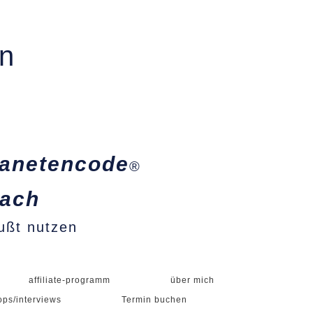
in
lanetencode
®
oach
ußt nutzen
affiliate-programm
über mich


ops/interviews
Termin buchen

