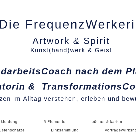
Die FrequenzWerker
Artwork & Spirit
Kunst(hand)werk & Geist
darbeitsCoach nach dem P
torin & TransformationsC
zen im Alltag verstehen, erleben und bew
 kleidung
5 Elemente
bücher & karten



üstenschätze
Linksammlung
vorträge/wirksh

